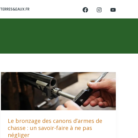
TERRES&EAUX.FR
Le bronzage des canons d’armes de
chasse : un savoir-faire à ne pas
négliger