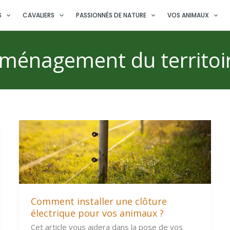
S
CAVALIERS
PASSIONNÉS DE NATURE
VOS ANIMAUX
ménagement du territoi
Comment installer une clôture
électrique pour vos animaux ?
Cet article vous aidera dans la pose de vos