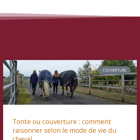
P
P
P
P
P
a
a
a
a
a
COUVERTURE
g
g
g
g
g
e
e
e
e
e
Tonte ou couverture : comment
raisonner selon le mode de vie du
cheval