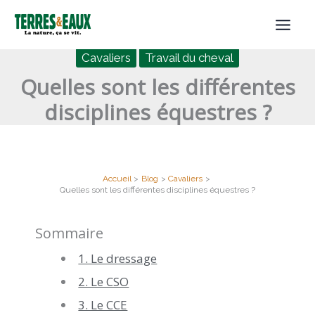
Aller
au
contenu
Cavaliers
Travail du cheval
Quelles sont les différentes
disciplines équestres ?
Accueil
Blog
Cavaliers
Quelles sont les différentes disciplines équestres ?
Sommaire
1. Le dressage
2. Le CSO
3. Le CCE