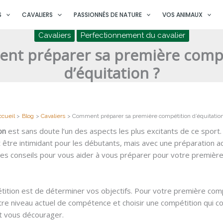
S
CAVALIERS
PASSIONNÉS DE NATURE
VOS ANIMAUX
Cavaliers
Perfectionnement du cavalier
nt préparer sa première compé
d’équitation ?
ccueil
Blog
Cavaliers
Comment préparer sa première compétition d’équitation
ion
est sans doute l’un des aspects les plus excitants de ce sport
t être intimidant pour les débutants, mais avec une préparation
ques conseils pour vous aider à vous préparer pour votre première
tion est de déterminer vos objectifs. Pour votre première compét
otre niveau actuel de compétence et choisir une compétition qui co
ait vous décourager.