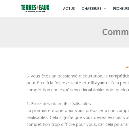
Aller
ACTUS
CHASSEURS
PÊCHEUR
au
contenu
Comme
A
Si vous êtes un passionné d’équitation, la
compétit
peut être à la fois excitante et
effrayante
. Cela peu
compétition une expérience
inoubliable
. Voici quel
1. Fixez des objectifs réalisables
La première étape pour vous préparer à une compéti
réalisables. Cela signifie que vous devez évaluer v
compétition trop difficile pour vous, car cela pourr