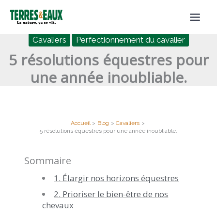
Aller
au
contenu
Cavaliers
Perfectionnement du cavalier
5 résolutions équestres pour
une année inoubliable.
Accueil
Blog
Cavaliers
5 résolutions équestres pour une année inoubliable.
Sommaire
1. Élargir nos horizons équestres
2. Prioriser le bien-être de nos
chevaux