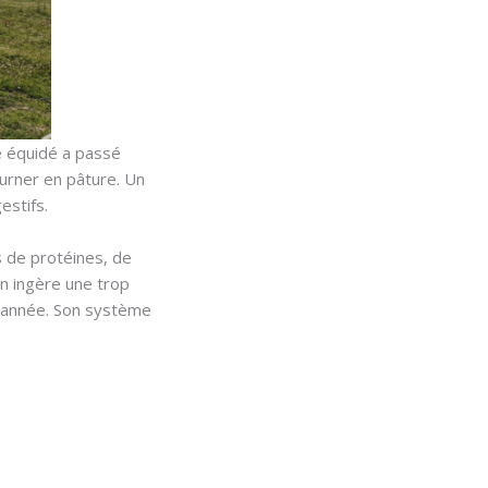
e équidé a passé
ourner en pâture. Un
estifs.
s de protéines, de
en ingère une trop
l’année. Son système