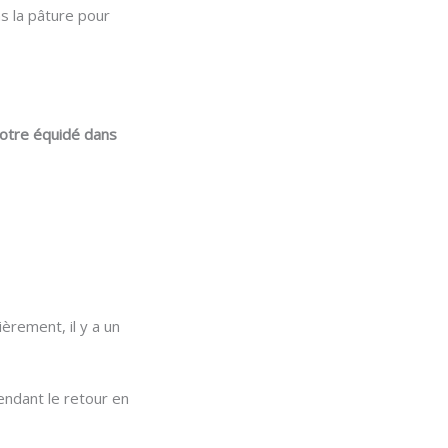
ns la pâture pour
votre équidé dans
èrement, il y a un
endant le retour en