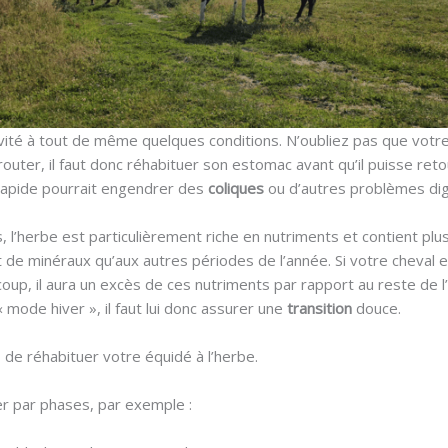
vité à tout de même quelques conditions. N’oubliez pas que votr
outer, il faut donc réhabituer son estomac avant qu’il puisse ret
 rapide pourrait engendrer des
coliques
ou d’autres problèmes dig
, l’herbe est particulièrement riche en nutriments et contient plu
t de minéraux qu’aux autres périodes de l’année. Si votre cheval 
coup, il aura un excès de ces nutriments par rapport au reste de 
« mode hiver », il faut lui donc assurer une
transition
douce.
 de réhabituer votre équidé à l’herbe.
er par phases, par exemple :