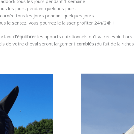
paddock tous les jours pendant 1 semaine
tous les jours pendant quelques jours
journée tous les jours pendant quelques jours
ous le sentez, vous pourrez le laisser profiter 24h/24h !
ortant
d’équilibrer
les apports nutritionnels qu’il va recevoir. Lors
nels de votre cheval seront largement
comblés
(du fait de la riche