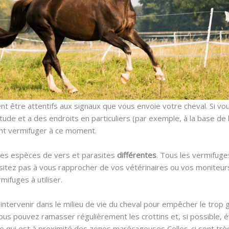
 être attentifs aux signaux que vous envoie votre cheval. Si vo
tude et a des endroits en particuliers (par exemple, à la base de 
nt vermifuger à ce moment.
ses espèces de vers et parasites
différentes
. Tous les vermifuge
itez pas à vous rapprocher de vos vétérinaires ou vos moniteur
mifuges à utiliser.
 d’intervenir dans le milieu de vie du cheval pour empêcher le tr
vous pouvez ramasser régulièrement les crottins et, si possible, 
e qui est à proximité des zones marécageuses Celles-ci sont trè