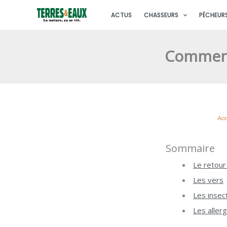
Aller
ACTUS
CHASSEURS
PÊCHEUR
au
contenu
Comment 
Acc
Sommaire
Le retour
Les vers
Les insec
Les aller