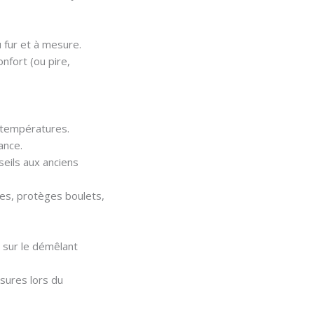
au fur et à mesure.
nfort (ou pire,
 températures.
éance.
eils aux anciens
es, protèges boulets,
s sur le démêlant
ssures lors du