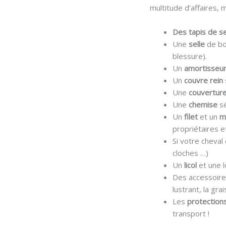
multitude d’affaires, m
Des tapis de s
Une
selle
de bo
blessure).
Un
amortisseu
Un
couvre rein
Une
couvertur
Une
chemise
s
Un
filet
et un
m
propriétaires e
Si votre cheval
cloches …)
Un
licol
et une 
Des accessoir
lustrant, la gra
Les
protection
transport !