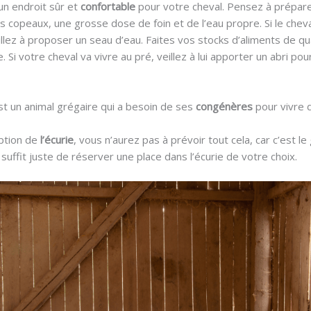
un endroit sûr et
confortable
pour votre cheval. Pensez à prépare
es copeaux, une grosse dose de foin et de l’eau propre. Si le cheva
eillez à proposer un seau d’eau. Faites vos stocks d’aliments de qu
. Si votre cheval va vivre au pré, veillez à lui apporter un abri po
est un animal grégaire qui a besoin de ses
congénères
pour vivre 
option de
l’écurie
, vous n’aurez pas à prévoir tout cela, car c’est le
s suffit juste de réserver une place dans l’écurie de votre choix.