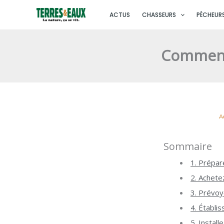
Aller
ACTUS
CHASSEURS
PÊCHEUR
au
contenu
Comment 
A
Sommaire
1. Prépar
2. Achete
3. Prévoy
4. Établi
5. Install