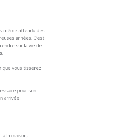
ois même attendu des
breuses années. C’est
rendre sur la vie de
s
.
on
que vous tisserez
écessaire pour son
n arrivée !
l à la maison,