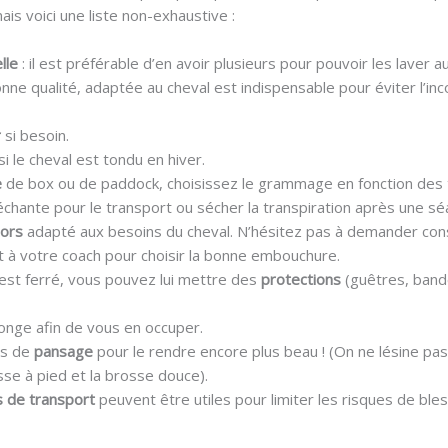
ais voici une liste non-exhaustive :
elle
: il est préférable d’en avoir plusieurs pour pouvoir les laver 
nne qualité, adaptée au cheval est indispensable pour éviter l’inco
r
si besoin.
si le cheval est tondu en hiver.
e
de box ou de paddock, choisissez le grammage en fonction des
échante pour le transport ou sécher la transpiration après une s
ors
adapté aux besoins du cheval. N’hésitez pas à demander cons
t à votre coach pour choisir la bonne embouchure.
 est ferré, vous pouvez lui mettre des
protections
(guêtres, band
longe afin de vous en occuper.
es de
pansage
pour le rendre encore plus beau ! (On ne lésine pa
isse à pied et la brosse douce).
s de transport
peuvent être utiles pour limiter les risques de ble