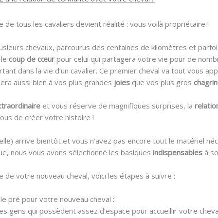
e de tous les cavaliers devient réalité : vous voilà propriétaire !
lusieurs chevaux, parcourus des centaines de kilomètres et parf
 le
coup de cœur
pour celui qui partagera votre vie pour de nom
ant dans la vie d’un cavalier. Ce premier cheval va tout vous app
cipera aussi bien à vos plus grandes
joies
que vos plus gros
chagrin
traordinaire
et vous réserve de magnifiques surprises, la
relati
ous de créer votre histoire !
ou elle) arrive bientôt et vous n’avez pas encore tout le matériel n
que, nous vous avons sélectionné les basiques
indispensables
à so
e de votre nouveau cheval, voici les étapes à suivre :
 le pré pour votre nouveau cheval :
des gens qui possèdent assez d’espace pour accueillir votre cheva